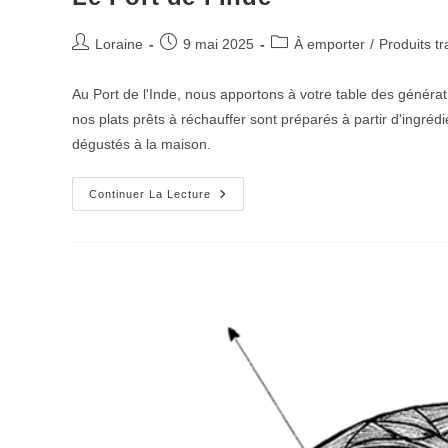
Post
Post
Post
Loraine
9 mai 2025
À emporter
/
Produits t
author:
published:
category:
Au Port de l'Inde, nous apportons à votre table des générat
nos plats prêts à réchauffer sont préparés à partir d'ingrédie
dégustés à la maison.
Le
Continuer La Lecture
Port
De
L’Inde