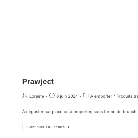
Prawject
Post
Post
Post
Loraine
8 juin 2024
À emporter
/
Produits t
author:
published:
category:
À déguster sur place ou à emporter, sous forme de brunch s
Prawject
Continuer La Lecture