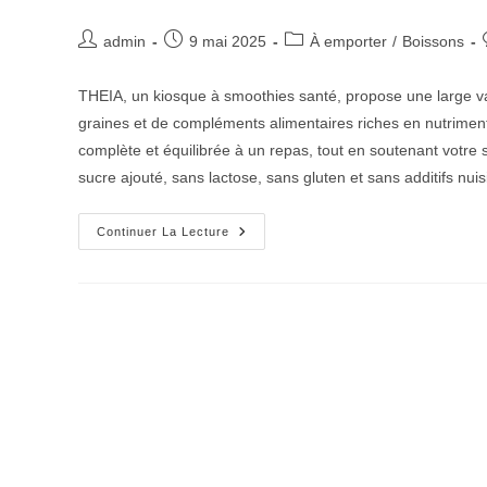
Post
Post
Post
admin
9 mai 2025
À emporter
/
Boissons
author:
published:
category:
THEIA, un kiosque à smoothies santé, propose une large var
graines et de compléments alimentaires riches en nutriment
complète et équilibrée à un repas, tout en soutenant votre
sucre ajouté, sans lactose, sans gluten et sans additifs nuis
THEIA
Continuer La Lecture