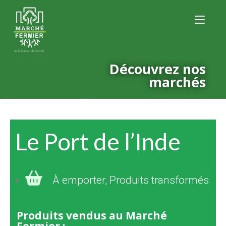
Découvrez nos
marchés
Ajoutez votre texte de titrage ici
Le Port de l’Inde
Le Port de l’Inde
À emporter
,
Produits transformés
Produits vendus au Marché