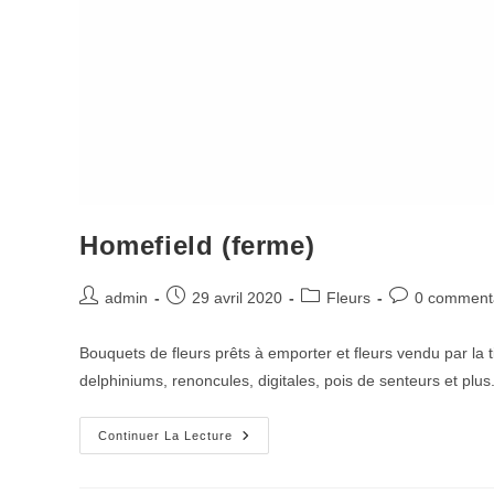
Homefield (ferme)
Post
Post
Post
Post
admin
29 avril 2020
Fleurs
0 comment
author:
published:
category:
comments:
Bouquets de fleurs prêts à emporter et fleurs vendu par la tig
delphiniums, renoncules, digitales, pois de senteurs et plus
Homefield
Continuer La Lecture
(ferme)