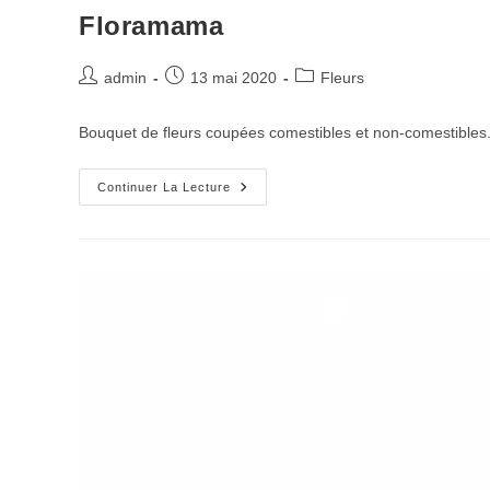
Floramama
Post
Post
Post
admin
13 mai 2020
Fleurs
author:
published:
category:
Bouquet de fleurs coupées comestibles et non-comestibles
Floramama
Continuer La Lecture