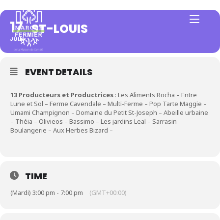
17
ST-LOUIS
JUIN
EVENT DETAILS
13 Producteurs et Productrices
: Les Aliments Rocha – Entre
Lune et Sol – Ferme Cavendale – Multi-Ferme – Pop Tarte Maggie –
Umami Champignon – Domaine du Petit St-Joseph – Abeille urbaine
– Théia – Olivieos – Bassimo – Les jardins Leal – Sarrasin
Boulangerie – Aux Herbes Bizard –
TIME
(Mardi) 3:00 pm - 7:00 pm
(GMT+00:00)