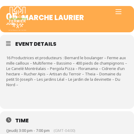
05
MARCHE LAURIER
JUIN
EVENT DETAILS
16 Productrices et producteurs : Bernard le boulanger – Ferme aux
mille cailloux – Multiferme – Bassimo – 400 pieds de champignons –
Le Canelé Montréalais – Pergola Pizza – Floramama – Cidrerie d’un
hectare – Rucher Apis – Artisan du Terroir – Theia – Domaine du
petit St-Joseph – Les jardins Léal – Le jardin de la devinette – Du
Nord –
TIME
(Jeudi) 3:00 pm - 7:00 pm
(GMT-04:00)