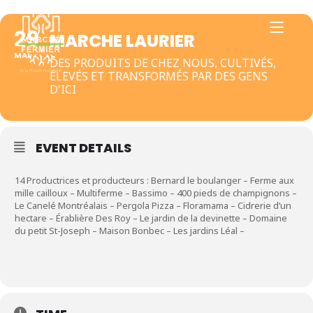
29
MARCHE LAURIER
MAI
DES PRODUITS DE CHEZ NOUS, CULTIVÉS,
ÉLEVÉS ET TRANSFORMÉS PAR DES GENS
D'ICI
EVENT DETAILS
14 Productrices et producteurs : Bernard le boulanger – Ferme aux
mille cailloux – Multiferme – Bassimo – 400 pieds de champignons –
Le Canelé Montréalais – Pergola Pizza – Floramama – Cidrerie d’un
hectare – Érablière Des Roy – Le jardin de la devinette – Domaine
du petit St-Joseph – Maison Bonbec – Les jardins Léal –