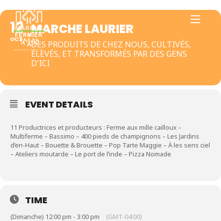
12
MARCHE LAURIER
OCT
DES PRODUITS DE CHEZ NOUS, CULTIVÉS,
ÉLEVÉS, ET TRANSFORMÉS PAR DES GENS
D'ICI
EVENT DETAILS
11 Productrices et producteurs : Ferme aux mille cailloux –
Multiferme – Bassimo – 400 pieds de champignons – Les Jardins
d’en-Haut – Bouette & Brouette – Pop Tarte Maggie – À les sens ciel
– Ateliers moutarde – Le port de l’inde – Pizza Nomade
TIME
(Dimanche) 12:00 pm - 3:00 pm
(GMT-04:00)