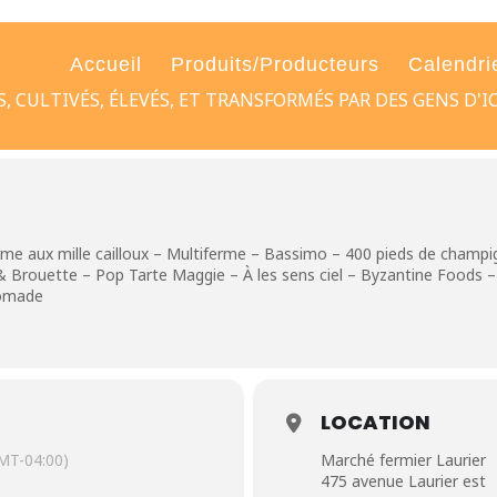
Accueil
Produits/Producteurs
Calendri
 CULTIVÉS, ÉLEVÉS, ET TRANSFORMÉS PAR DES GENS D'IC
rme aux mille cailloux – Multiferme – Bassimo – 400 pieds de champi
 Brouette – Pop Tarte Maggie – À les sens ciel – Byzantine Foods – 
Nomade
LOCATION
MT-04:00)
Marché fermier Laurier
475 avenue Laurier est