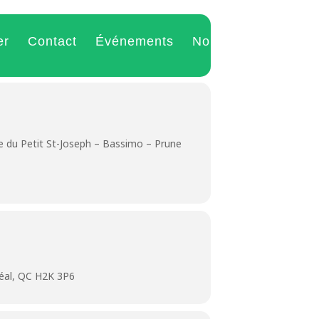
er
Contact
Événements
Nouvelles
 du Petit St-Joseph – Bassimo – Prune
éal, QC H2K 3P6