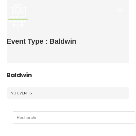
Aller
au
contenu
Event Type : Baldwin
EVENT TYPE
Baldwin
NO EVENTS