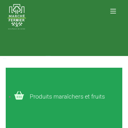
Ajoutez votre texte de titrage ici
Ferme Cavendale
Produits maraîchers et fruits