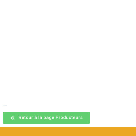
Le jardin de la devinette
Retour à la page Producteurs