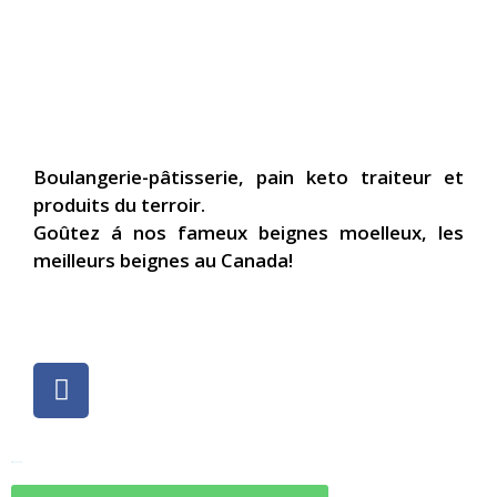
Boulangerie-pâtisserie, pain keto traiteur et
produits du terroir.
Goûtez á nos fameux beignes moelleux, les
meilleurs beignes au Canada!
Artisan du Terroir